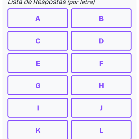
Lista de Respostas
(por letra)
A
B
C
D
E
F
G
H
I
J
K
L