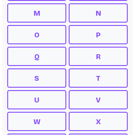
M
N
O
P
Q
R
S
T
U
V
W
X