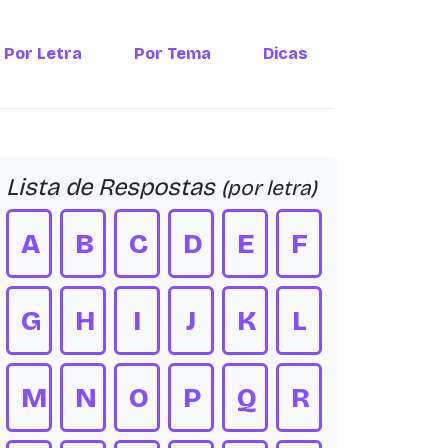
Por Letra
Por Tema
Dicas
Lista de Respostas
(por letra)
A
B
C
D
E
F
G
H
I
J
K
L
M
N
O
P
Q
R