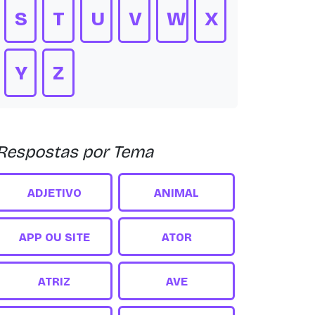
S
T
U
V
W
X
Y
Z
Respostas por Tema
ADJETIVO
ANIMAL
APP OU SITE
ATOR
ATRIZ
AVE