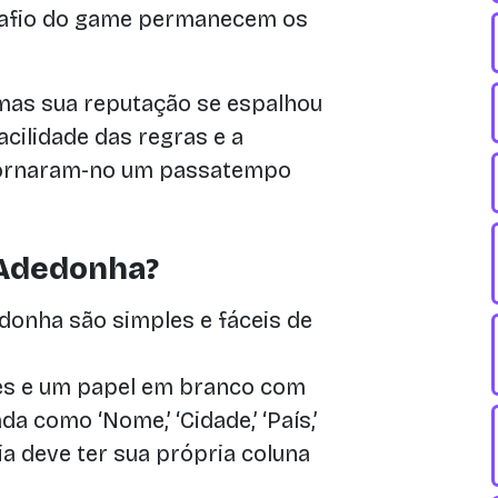
esafio do game permanecem os
 mas sua reputação se espalhou
cilidade das regras e a
 tornaram-no um passatempo
 Adedonha?
donha são simples e fáceis de
es e um papel em branco com
a como ‘Nome,’ ‘Cidade,’ ‘País,’
oria deve ter sua própria coluna