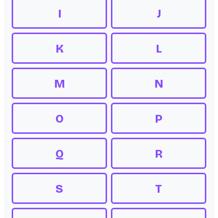
I
J
K
L
M
N
O
P
Q
R
S
T