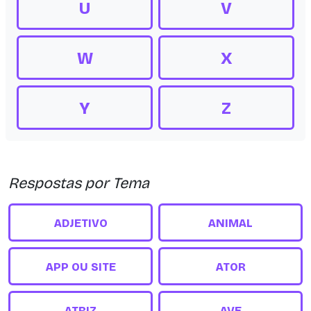
U
V
W
X
Y
Z
Respostas por Tema
ADJETIVO
ANIMAL
APP OU SITE
ATOR
ATRIZ
AVE