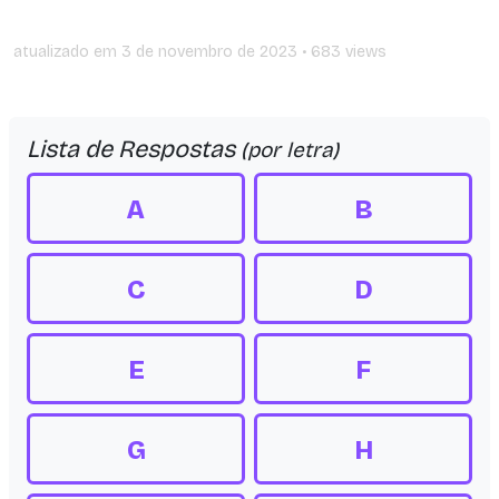
atualizado em
3 de novembro de 2023
• 683 views
Lista de Respostas
(por letra)
A
B
C
D
E
F
G
H