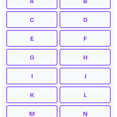
A
B
C
D
E
F
G
H
I
J
K
L
M
N