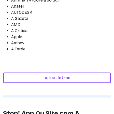
Arirang TV (Coreia do Sul)
Anatel
AUTODESK
A Gazeta
AMD
A Crítica
Apple
Ambev
A Tarde
outras
letras
Stop! App Ou Site com A