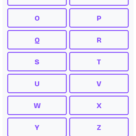
O
P
Q
R
S
T
U
V
W
X
Y
Z