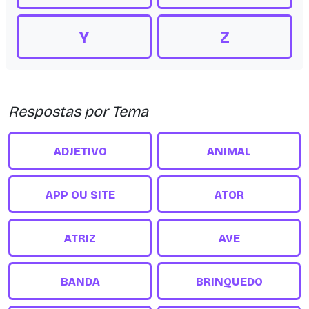
Y
Z
Respostas por Tema
ADJETIVO
ANIMAL
APP OU SITE
ATOR
ATRIZ
AVE
BANDA
BRINQUEDO