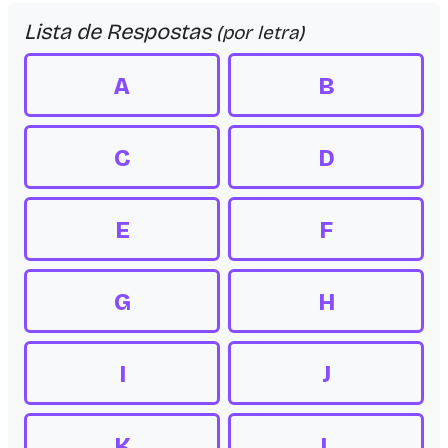
Lista de Respostas
(por letra)
A
B
C
D
E
F
G
H
I
J
K
L