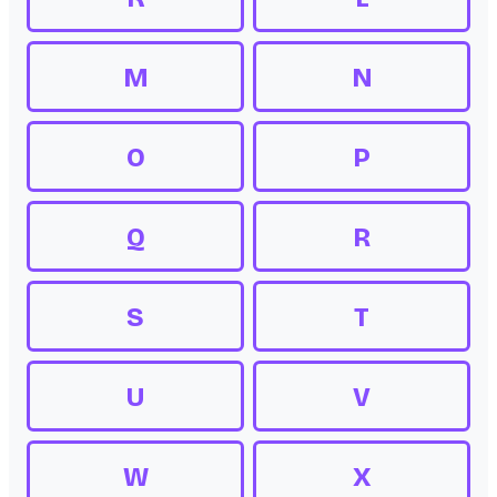
M
N
O
P
Q
R
S
T
U
V
W
X