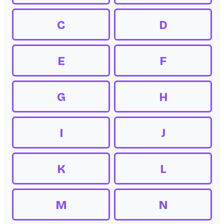
C
D
E
F
G
H
I
J
K
L
M
N