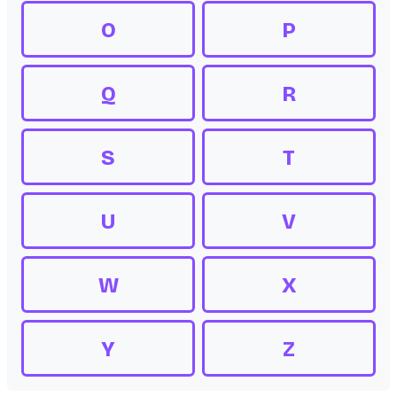
O
P
Q
R
S
T
U
V
W
X
Y
Z