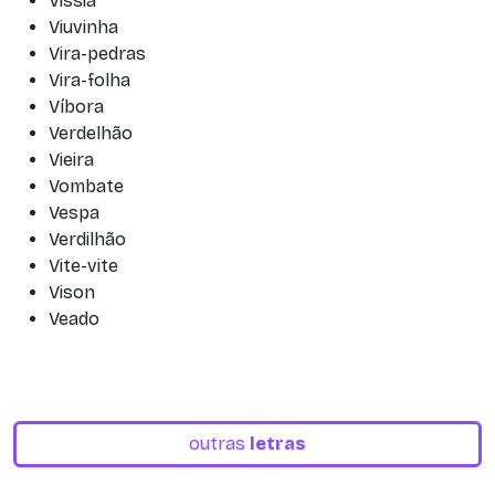
Vissiá
Viuvinha
Vira-pedras
Vira-folha
Víbora
Verdelhão
Vieira
Vombate
Vespa
Verdilhão
Vite-vite
Vison
Veado
outras
letras