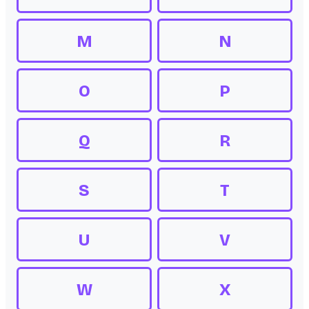
M
N
O
P
Q
R
S
T
U
V
W
X