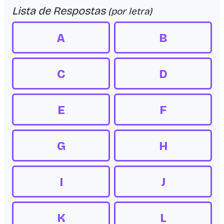
Lista de Respostas
(por letra)
A
B
C
D
E
F
G
H
I
J
K
L