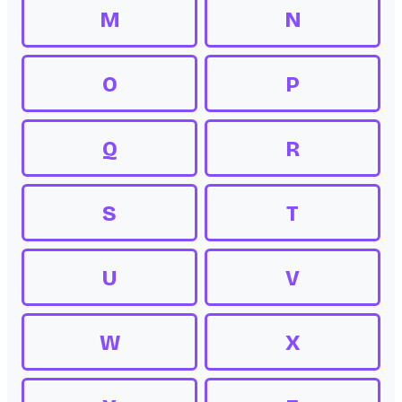
M
N
O
P
Q
R
S
T
U
V
W
X