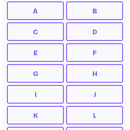
A
B
C
D
E
F
G
H
I
J
K
L