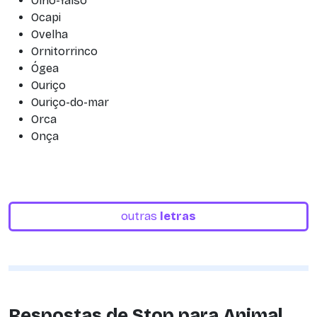
Olho-falso
Ocapi
Ovelha
Ornitorrinco
Ógea
Ouriço
Ouriço-do-mar
Orca
Onça
outras
letras
Respostas de Stop para Animal