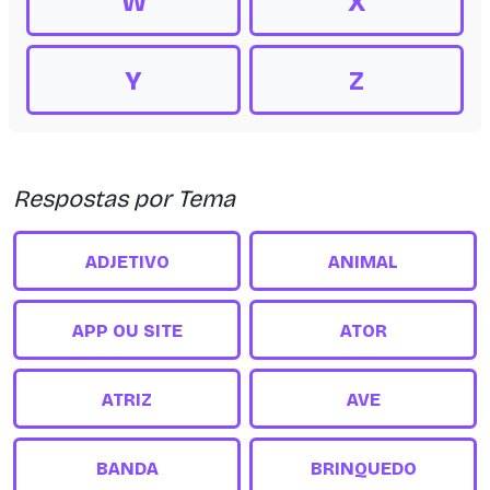
W
X
Y
Z
Respostas por Tema
ADJETIVO
ANIMAL
APP OU SITE
ATOR
ATRIZ
AVE
BANDA
BRINQUEDO