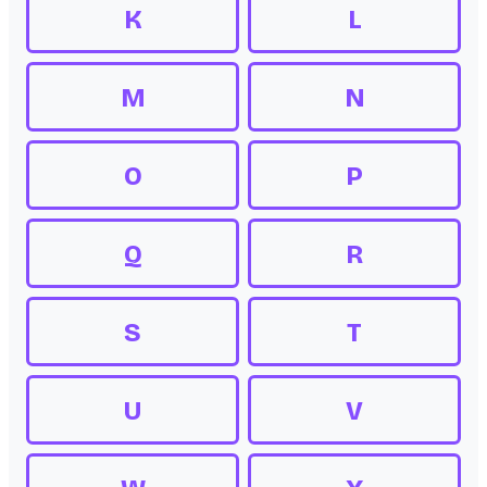
K
L
M
N
O
P
Q
R
S
T
U
V