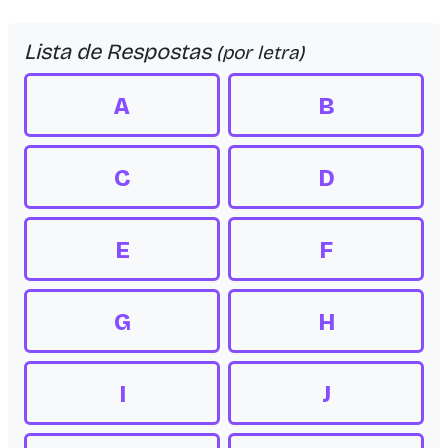
Lista de Respostas
(por letra)
A
B
C
D
E
F
G
H
I
J