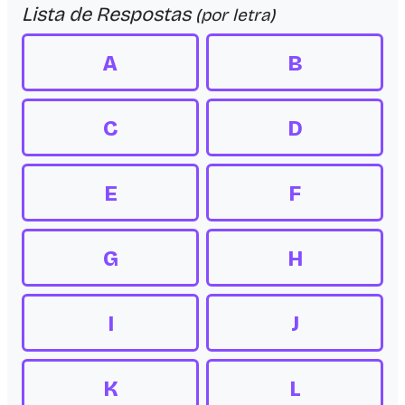
Lista de Respostas
(por letra)
A
B
C
D
E
F
G
H
I
J
K
L