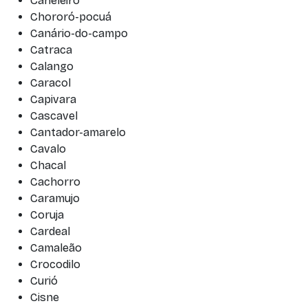
Caneleiro
Chororó-pocuá
Canário-do-campo
Catraca
Calango
Caracol
Capivara
Cascavel
Cantador-amarelo
Cavalo
Chacal
Cachorro
Caramujo
Coruja
Cardeal
Camaleão
Crocodilo
Curió
Cisne