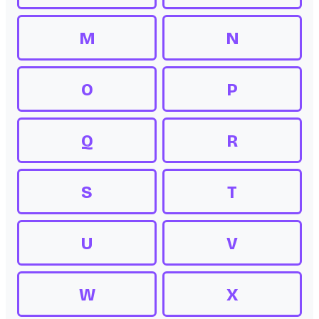
M
N
O
P
Q
R
S
T
U
V
W
X