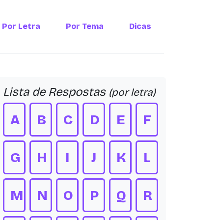
Por Letra
Por Tema
Dicas
Lista de Respostas
(por letra)
A
B
C
D
E
F
G
H
I
J
K
L
M
N
O
P
Q
R