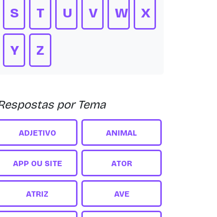
S
T
U
V
W
X
Y
Z
Respostas por Tema
ADJETIVO
ANIMAL
APP OU SITE
ATOR
ATRIZ
AVE