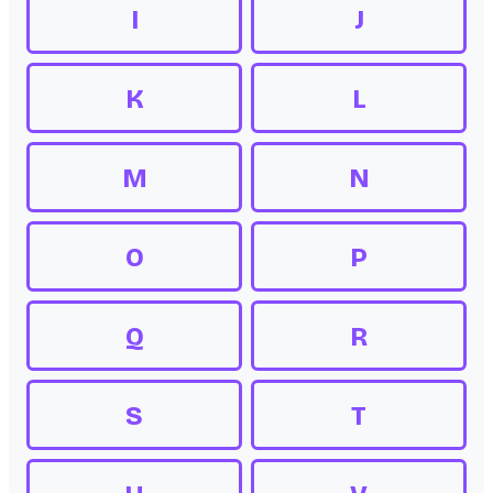
I
J
K
L
M
N
O
P
Q
R
S
T