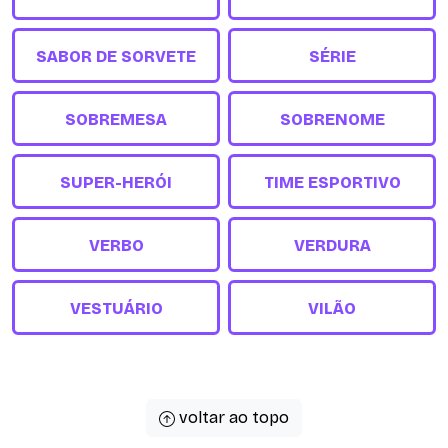
SABOR DE SORVETE
SÉRIE
SOBREMESA
SOBRENOME
SUPER-HERÓI
TIME ESPORTIVO
VERBO
VERDURA
VESTUÁRIO
VILÃO
voltar ao topo