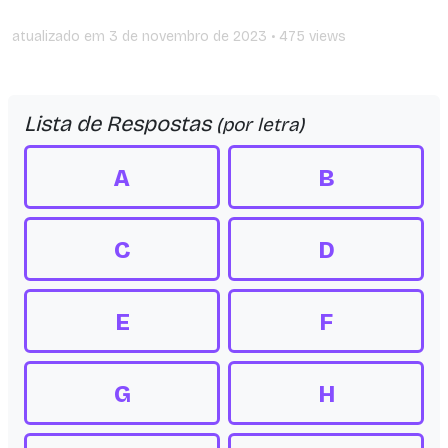
atualizado em
3 de novembro de 2023
• 475 views
Lista de Respostas
(por letra)
A
B
C
D
E
F
G
H