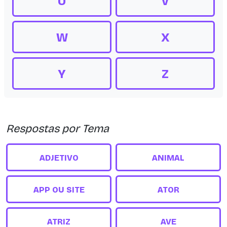
U
V
W
X
Y
Z
Respostas por Tema
ADJETIVO
ANIMAL
APP OU SITE
ATOR
ATRIZ
AVE