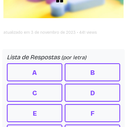
atualizado em
3 de novembro de 2023
• 441 views
Lista de Respostas
(por letra)
A
B
C
D
E
F