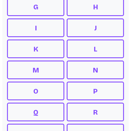
G
H
I
J
K
L
M
N
O
P
Q
R