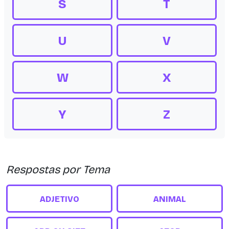
S
T
U
V
W
X
Y
Z
Respostas por Tema
ADJETIVO
ANIMAL